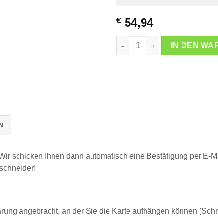
Möchten Sie vorab einen A
€
54,94
Stahlnägel
Eiche
Stadtplan aus Holz Deluxe Me
IN DEN W
Format
*
Wir sind nicht
oder der Wand
Figur
*
N
 Wir schicken Ihnen dann automatisch eine Bestätigung per E-M
rschneider!
arung angebracht, an der Sie die Karte aufhängen können (Sch