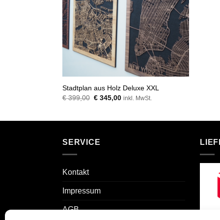
Stadtplan aus Holz Deluxe XXL
Ursprünglicher
Aktueller
€
399,00
€
345,00
inkl. MwSt.
Preis
Preis
war:
ist:
€ 399,00
€ 345,00.
SERVICE
LIE
Kontakt
Impressum
AGB