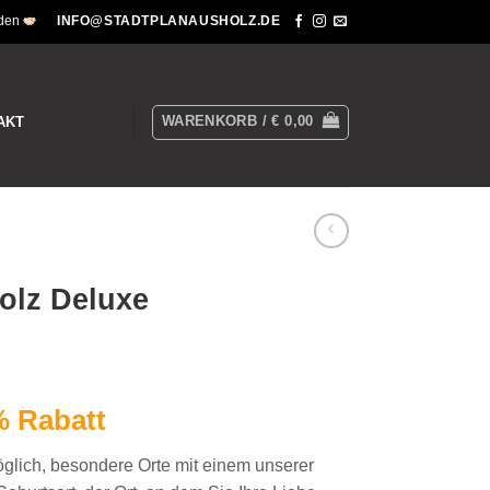
nden
INFO@STADTPLANAUSHOLZ.DE
WARENKORB /
€
0,00
AKT
olz Deluxe
% Rabatt
öglich, besondere Orte mit einem unserer