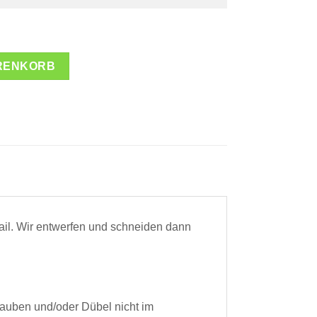
usschnitt von uns sehen?
Nussbaum
Mahagoni
nge
ARENKORB
 verantwortlich für Schäden an der Karte
 beim Aufhängen des Stadtplans
ail. Wir entwerfen und schneiden dann
rauben und/oder Dübel nicht im