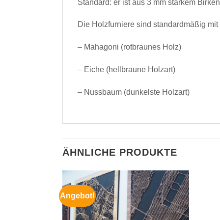
Standard: er ist aus 3 mm starkem Birkenh
Die Holzfurniere sind standardmäßig mit
– Mahagoni (rotbraunes Holz)
– Eiche (hellbraune Holzart)
– Nussbaum (dunkelste Holzart)
ÄHNLICHE PRODUKTE
Angebot!