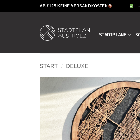
Zum
AB €125 KEINE VERSANDKOSTEN
Lok
Inhalt
springen
STADTPLÄNE
S
START
/
DELUXE