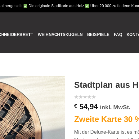
al hergestellt
Die originale Stadtkarte aus Holz
Über 20.000 zufriedene Ku
CHNEIDERBRETT
WEIHNACHTSKUGELN
BEISPIELE
FAQ
KONT
Stadtplan aus H
54,94
€
inkl. MwSt.
Zweite Karte
30 
Mit der Deluxe-Karte ist es m