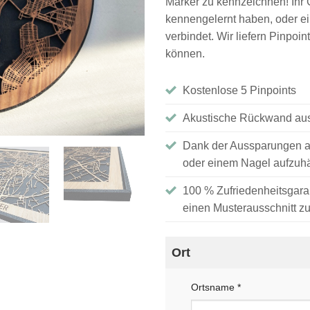
Marker zu kennzeichnen! Ihr G
kennengelernt haben, oder ei
verbindet. Wir liefern Pinpoin
können.
Kostenlose 5 Pinpoints
Akustische Rückwand aus
Dank der Aussparungen au
oder einem Nagel aufzuh
100 % Zufriedenheitsgaran
einen Musterausschnitt zu
Ort
Ortsname
*